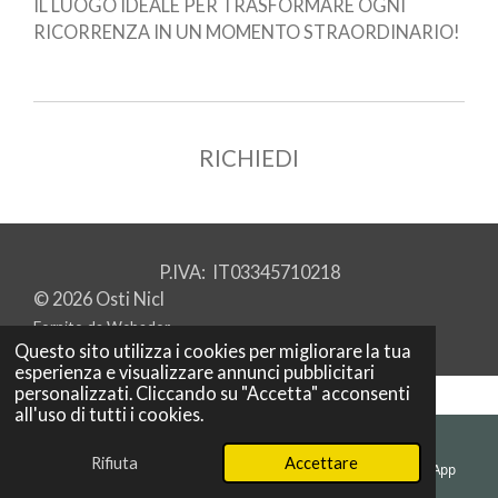
IL LUOGO IDEALE PER TRASFORMARE OGNI
RICORRENZA IN UN MOMENTO STRAORDINARIO!
RICHIEDI
P.IVA: IT03345710218
© 2026 Osti Nicl
Fornito da
Webador
Questo sito utilizza i cookies per migliorare la tua
esperienza e visualizzare annunci pubblicitari
personalizzati. Cliccando su "Accetta" acconsenti
all'uso di tutti i cookies.
Rifiuta
Accettare
Email
Telefono
Mappa
WhatsApp